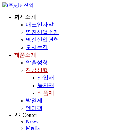
회사소개
대표인사말
명진산업소개
명진산업연혁
오시는길
제품소개
압출성형
진공성형
산업재
농자재
식품재
발열제
엔터팩
PR Center
News
Media