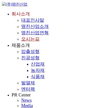
회사소개
대표인사말
명진산업소개
명진산업연혁
오시는길
제품소개
압출성형
진공성형
산업재
농자재
식품재
발열제
엔터팩
PR Center
News
Media